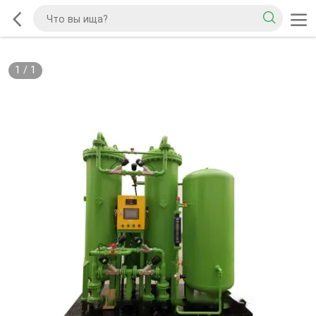
1
/
1