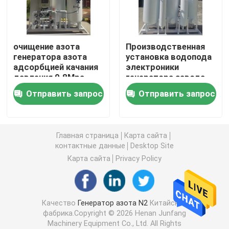
Генератор газа азота
очищение азота
Производственная
генератора азота
установка водопода
Промышленный генератор кислорода
адсорбцией качания
электроники
давления 0.8Mpa
генератора завода
H2 амиака разлагая
генератор жидкого азота
Отправить запрос
Отправить запрос
Система генератора кислорода
Главная страница
Карта сайта
контактные данные
Desktop Site
Медицинский генератор кислорода
Карта сайта
Privacy Policy
Блок очищения газа
Качество
Генератор азота N2
Китайская
фабрика.Copyright © 2026 Henan Junfang
Мобильный генератор азота
Machinery Equipment Co., Ltd. All Rights