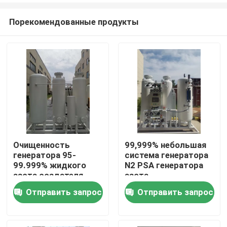
Порекомендованные продукты
Очищенность
99,999% небольшая
генератора 95-
система генератора
Главная страница
99.999% жидкого
N2 PSA генератора
азота создателя
азота
азота N2
Отправить запрос
Отправить запрос
Продукция
Ролики