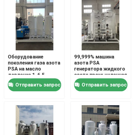
О Компании
Наша фабрика
контроль качества
Оборудование
99,999% машина
поколения газа азота
азота PSA
PSA на масло
генератора жидкого
контактные данные
давление 1-6.5
азота промышленная
Адвокатур
Отправить запрос
Отправить запрос
Отправить запрос
Генератор азота N2
Генератор азота PSA